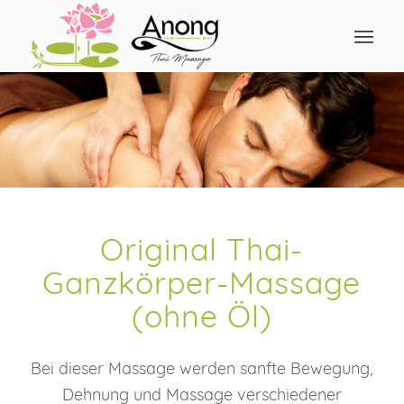
Original Thai-
Ganzkörper-Massage
(ohne Öl)
Bei dieser Massage werden sanfte Bewegung,
Dehnung und Massage verschiedener